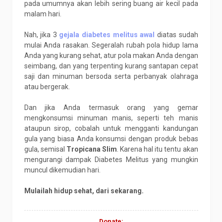
pada umumnya akan lebih sering buang air kecil pada
malam hari.
Nah, jika 3
gejala diabetes melitus awal
diatas sudah
mulai Anda rasakan. Segeralah rubah pola hidup lama
Anda yang kurang sehat, atur pola makan Anda dengan
seimbang, dan yang terpenting kurang santapan cepat
saji dan minuman bersoda serta perbanyak olahraga
atau bergerak.
Dan jika Anda termasuk orang yang gemar
mengkonsumsi minuman manis, seperti teh manis
ataupun sirop, cobalah untuk mengganti kandungan
gula yang biasa Anda konsumsi dengan produk bebas
gula, semisal
Tropicana Slim
. Karena hal itu tentu akan
mengurangi dampak Diabetes Melitus yang mungkin
muncul dikemudian hari.
Mulailah hidup sehat, dari sekarang.
Donate: