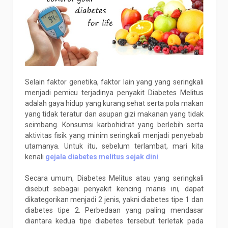
Selain faktor genetika, faktor lain yang yang seringkali
menjadi pemicu terjadinya penyakit Diabetes Melitus
adalah gaya hidup yang kurang sehat serta pola makan
yang tidak teratur dan asupan gizi makanan yang tidak
seimbang. Konsumsi karbohidrat yang berlebih serta
aktivitas fisik yang minim seringkali menjadi penyebab
utamanya. Untuk itu, sebelum terlambat, mari kita
kenali
gejala diabetes melitus sejak dini
.
Secara umum, Diabetes Melitus atau yang seringkali
disebut sebagai penyakit kencing manis ini, dapat
dikategorikan menjadi 2 jenis, yakni diabetes tipe 1 dan
diabetes tipe 2. Perbedaan yang paling mendasar
diantara kedua tipe diabetes tersebut terletak pada